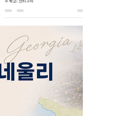
2026 과테말라 단기선교
-기간: 6/29~7/11 -지역: 과테말라 치말떼망고 (생명
수 학교), 안티구아