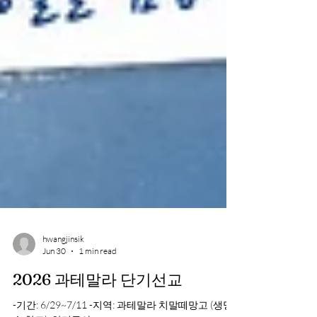
hwangjinsik
Jun 30
1 min read