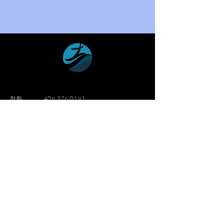
​전화
408 376 0191
이메일
info@wmission.org
Follow Us.
세계선교침례교회
세계선교침례교회는 산호세 실리콘밸리
지역에 1982년 설립되어 "삶을 이웃과
함께, 생명을 예수 이름과 함께, 영광을
하나님께"를 슬로건으로 성장해 나가는
한인교회입니다.