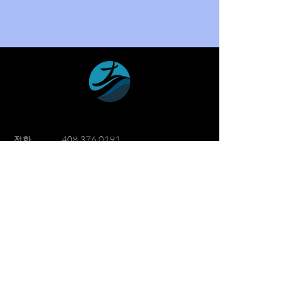
​전화
408 376 0191
이메일
info@wmission.org
Follow Us.
세계선교침례교회
세계선교침례교회는 산호세 실리콘밸리
지역에 1982년 설립되어 "삶을 이웃과
함께, 생명을 예수 이름과 함께, 영광을
하나님께"를 슬로건으로 성장해 나가는
한인교회입니다.