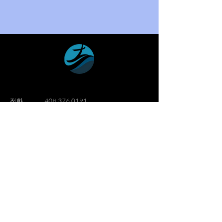
​전화
408 376 0191
이메일
info@wmission.org
Follow Us.
세계선교침례교회
세계선교침례교회는 산호세 실리콘밸리
지역에 1982년 설립되어 "삶을 이웃과
함께, 생명을 예수 이름과 함께, 영광을
하나님께"를 슬로건으로 성장해 나가는
한인교회입니다.