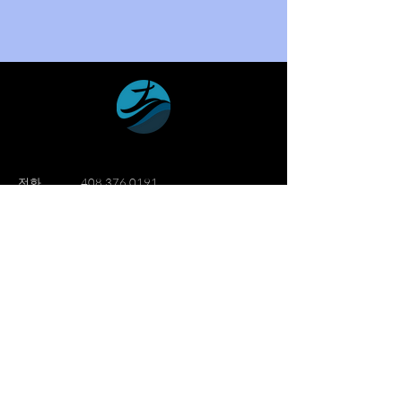
​전화
408 376 0191
이메일
info@wmission.org
Follow Us.
세계선교침례교회
세계선교침례교회는 산호세 실리콘밸리
지역에 1982년 설립되어 "삶을 이웃과
함께, 생명을 예수 이름과 함께, 영광을
하나님께"를 슬로건으로 성장해 나가는
한인교회입니다.