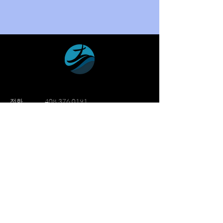
​전화
408 376 0191
이메일
info@wmission.org
Follow Us.
세계선교침례교회
세계선교침례교회는 산호세 실리콘밸리
지역에 1982년 설립되어 "삶을 이웃과
함께, 생명을 예수 이름과 함께, 영광을
하나님께"를 슬로건으로 성장해 나가는
한인교회입니다.