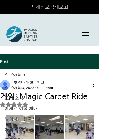
세계선교침례교회
Post
All Posts
빛의나라 한국학교
All Posts
Oct 10, 2023
0 min read
게임: Magic Carpet Ride
교회 소식
Rated NaN out of 5 stars.
에제르 여성 예배
빛의나라 한국학교
차세대