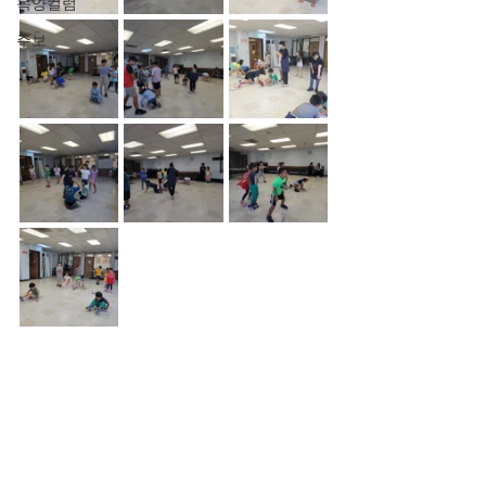
목양컬럼
주보