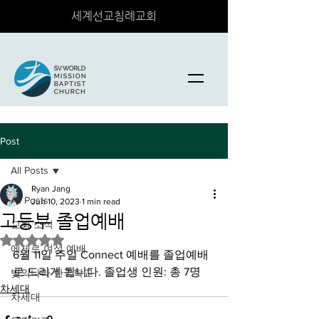
세계선교침례교회
Post
All Posts
Ryan Jang
All Posts
Jun 10, 2023
1 min read
고등부 졸업예배
교회 소식
Rated NaN out of 5 stars.
에제르 여성 예배
6월 11일 주일 Connect 예배를 졸업예배
로 드리게 됩니다. 졸업생 인원: 총 7명
빛의나라 한국학교
차세대
차세대