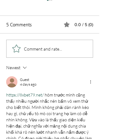
5 Comments
0.0 / 5 (0)
차세대 주일 연합 예배
2026년 VBS 
Comment and rate...
등록
Newest
Guest
4 days ago
https://8xbet79.net/
 hôm trước mình cũng 
thấy nhiều người nhắc nên bấm vô xem thử 
cho biết thôi. Mình không phải dân rành kèo 
hay gì, chủ yếu tò mò coi trang họ làm có dễ 
nhìn không. Vừa vào là thấy giao diện kiểu 
hiện đại, chữ nghĩa với mảng nội dung chia 
khối khá rõ nên lướt nhanh vẫn nắm được ý 
chính. Có đoạn giới thiệu họ nhắc chuyện làm 