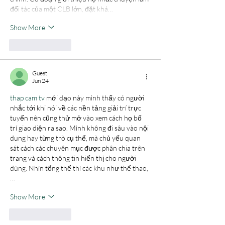
đối tác của một CLB lớn, đặt khá…
Show More
Like
Reply
Guest
Jun 24
thap cam tv
 mới dạo này mình thấy có người 
nhắc tới khi nói về các nền tảng giải trí trực 
tuyến nên cũng thử mở vào xem cách họ bố 
trí giao diện ra sao. Mình không đi sâu vào nội 
dung hay từng trò cụ thể, mà chủ yếu quan 
sát cách các chuyên mục được phân chia trên 
trang và cách thông tin hiển thị cho người 
dùng. Nhìn tổng thể thì các khu như thể thao,
…
Show More
Like
Reply