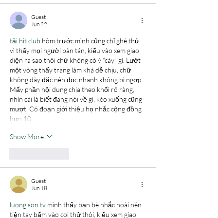
Guest
Jun 22
tải hit club
 hôm trước mình cũng chỉ ghé thử 
vì thấy mọi người bàn tán, kiểu vào xem giao 
diện ra sao thôi chứ không có ý “cày” gì. Lướt 
một vòng thấy trang làm khá dễ chịu, chữ 
không dày đặc nên đọc nhanh không bị ngợp. 
Mấy phần nội dung chia theo khối rõ ràng, 
nhìn cái là biết đang nói về gì, kéo xuống cũng 
mượt. Có đoạn giới thiệu họ nhắc cộng đồng 
hơn 10…
Show More
Like
Reply
Guest
Jun 18
luong son tv
 mình thấy bạn bè nhắc hoài nên 
tiện tay bấm vào coi thử thôi, kiểu xem giao 