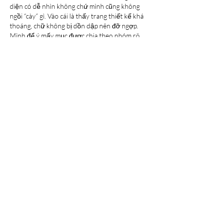
diện có dễ nhìn không chứ mình cũng không 
ngồi “cày” gì. Vào cái là thấy trang thiết kế khá 
thoáng, chữ không bị dồn dập nên đỡ ngợp. 
Mình để ý mấy mục được chia theo nhóm rõ 
ràng, nhìn lướt là biết đang ở phần nào, 
không phải mò lâu. Cuộn xuống thì thông tin 
hiện theo dạng…
Show More
Like
Reply
Guest
May 24
kèo nhà cái hôm nay
 mình thấy mọi người 
nhắc hoài nên cũng bấm vào coi thử cho biết. 
Vào trang cái là thấy họ đặt phần tỷ lệ kèo 
bóng đá lên khá rõ, nhìn cái hiểu ngay kiểu 
trang này chủ yếu để xem và so sánh kèo 
nhanh chứ không vòng vo. Mình không phải 
dân soi kèo chuyên nghiệp, nhưng bảng số 