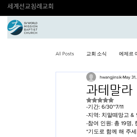
세계선교침례교회
All Posts
교회 소식
에제르 
hwangjinsik
May 31
과테말라
Rated NaN out of 5 
-기간: 6/30~7/11
-지역: 치말떼망고 &
-참여 인원: 총 19명,
*기도로 함께 해 주세