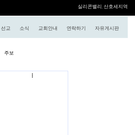
​실리콘밸리, 산호세지역
선교
소식
교회안내
연락하기
자유게시판
주보