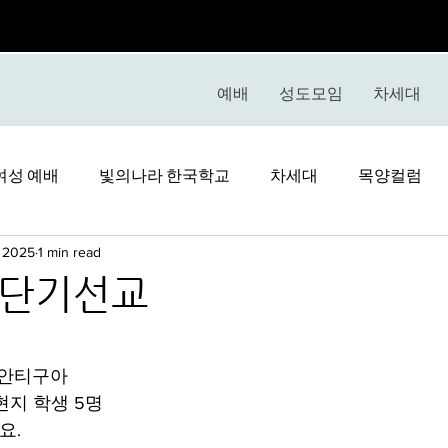
예배
성도모임
차세대
여성 예배
빛의나라 한국학교
차세대
목양컬럼
, 2025
1 min read
 단기선교
stars.
 안티구아
 현지 학생 5명
요.