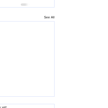
See All
.
s yet