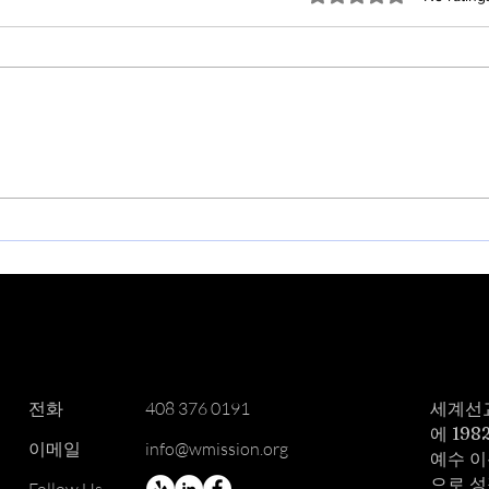
차세대 주일 연합 예배
202
록
​전화
408 376 0191
세계선
에 19
이메일
info@wmission.org
예수 이
으로 