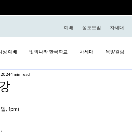
예배
성도모임
차세대
여성 예배
빛의나라 한국학교
차세대
목양컬럼
, 2024
1 min read
특강
stars.
일, 1pm)