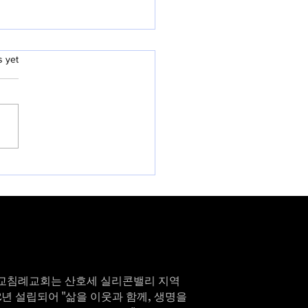
6년 7월 26일
.
s yet
제44호 30 오늘의 설교 제목
은 현실입니다” (고린도전서
~4) 주일 예배 순서 (2026. 7.
1부 예배 (오전 9시) 예배의 부
배합니다 교독문* | 시편 66편
번) 찬양 | 찬 461 합심기도 / 암
회 소식 및 환영 성경봉독* |
5:1~4 설교 | 최신일 목사 “부
현실입니다” 헌신찬양* |
교침례교회는 산호세 실리콘밸리 지역
82년 설립되어 "삶을 이웃과 함께, 생명을