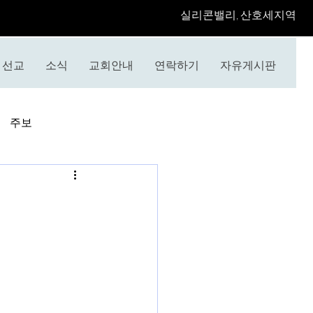
​실리콘밸리, 산호세지역
선교
소식
교회안내
연락하기
자유게시판
주보