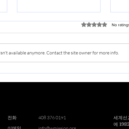
2026년 8월 2일
202
Rated 0 out of 5 stars
No rating
📋 오늘의 예배 (Worship Today)
주보 
제44권 31호 | 2026년 8월 2일 [말
“부활
씀] "참 좋은 우리 교회" 성경 본문:
15:1
n't available anymore. Contact the site owner for more info.
골로새서 1:24-29 설교자: 고상환
26) 
목사 설교 요약: 그리스도와 함께
름 예
죽고 살게 하신 목적 그리스도께서
(150
다 이루신 고난과 남기신 고난 괴
송 교
로움도 기쁨 되게 하시는 그리스도
고전 1
의 능력 📢 교회 소식
활은 
(Announcements)
​전화
408 376 0191
세계선
에 19
이메일
info@wmission.org