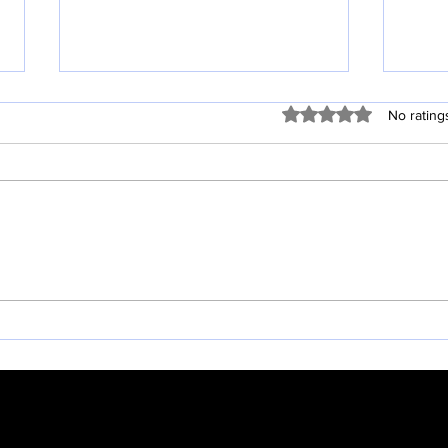
Rated 0 out of 5 stars
No rating
차세대 주일 연합 예배
202
록