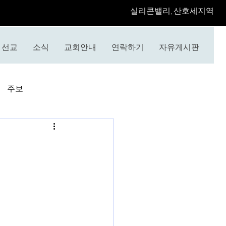
​실리콘밸리, 산호세지역
선교
소식
교회안내
연락하기
자유게시판
주보