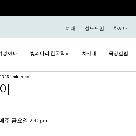
예배
성도모임
차세대
여성 예배
빛의나라 한국학교
차세대
목양컬럼
 2025
1 min read
데이
stars.
, 매주 금요일 7:40pm