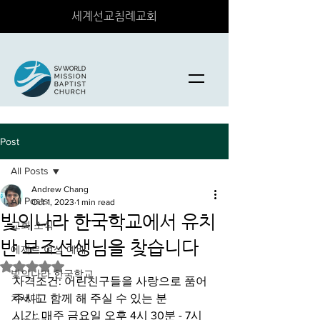
세계선교침례교회
Post
All Posts
Andrew Chang
All Posts
Oct 1, 2023
1 min read
빛의나라 한국학교에서 유치
교회 소식
반 보조선생님을 찾습니다
에제르 여성 예배
Rated NaN out of 5 stars.
빛의나라 한국학교
자격조건: 어린친구들을 사랑으로 품어
차세대
주시고 함께 해 주실 수 있는 분
시간: 매주 금요일 오후 4시 30분 - 7시 