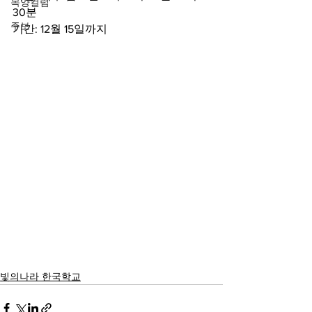
목양컬럼
30분 
주보
기간: 12월 15일까지
빛의나라 한국학교