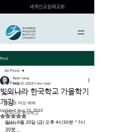
세계선교침례교회
Post
All Posts
Ryan Jang
All Posts
Aug 21, 2023
1 min read
빛의나라 한국학교 가을학기
교회 소식
개강
에제르 여성 예배
Updated:
Aug 22, 2023
빛의나라 한국학교
Rated NaN out of 5 stars.
일시: 8월 25일 (금) 오후 4시30분 ~ 7시 
차세대
30분