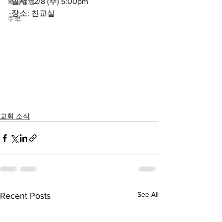
-일시: 12/8 (주) 5:00pm
목양컬럼
-장소: 친교실
주보
교회 소식
See All
Recent Posts