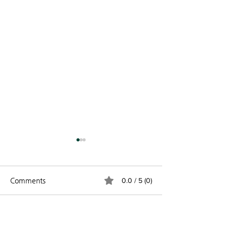
Comments
0.0 / 5 (0)
2026 과테말라
창립 44주년 기념 주일 (8
Comment and rate...