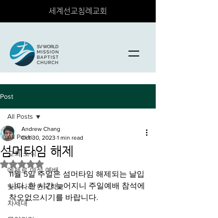
세계선교침례교회
Post
All Posts
Andrew Chang
All Posts
Oct 30, 2023
1 min read
섬머타임 해제
교회 소식
Rated NaN out of 5 stars.
에제르 여성 예배
11월 5일 주일은 섬머타임 해제되는 날입
니다. 한 시간 늦어지니 주일예배 참석에 
빛의나라 한국학교
착오없으시기를 바랍니다. 
차세대