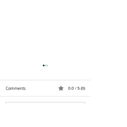
Comments
0.0 / 5 (0)
2026 과테말라
창립 44주년 기념 주일 (8
Comment and rate...
월 2일)