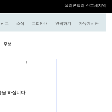
​실리콘밸리, 산호세지역
선교
소식
교회안내
연락하기
자유게시판
주보
틀을 하십니다.