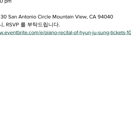
30 pm
hi Hall 230 San Antonio Circle Mountain View, CA 94040
, RSVP 를 부탁드립니다.
w.eventbrite.com/e/piano-recital-of-hyun-ju-sung-tickets