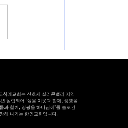
26 과테말라 단기선교
교침례교회는 산호세 실리콘밸리 지역
82년 설립되어 "삶을 이웃과 함께, 생명을
름과 함께, 영광을 하나님께"를 슬로건
성장해 나가는 한인교회입니다.