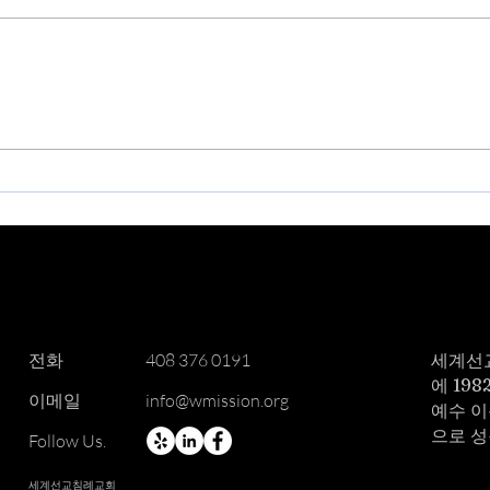
20
창립 44주년 기념 주일 (8월 2
일)
​전화
408 376 0191
세계선
에 19
이메일
info@wmission.org
예수 이
으로 
Follow Us.
세계선교침례교회