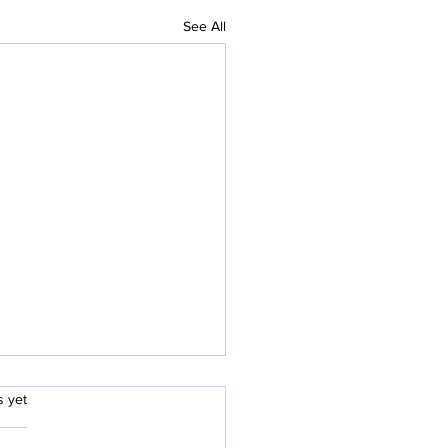
See All
.
s yet