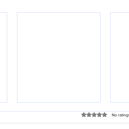
Rated 0 out of 5 stars
No rating