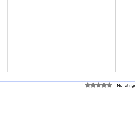
Rated 0 out of 5 stars
No rating
20
창립 44주년 기념 주일 (8월 2