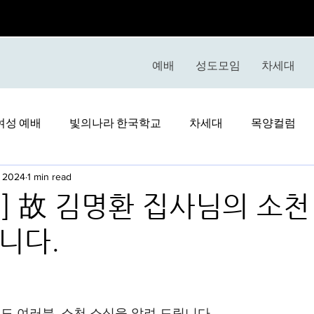
예배
성도모임
차세대
여성 예배
빛의나라 한국학교
차세대
목양컬럼
, 2024
1 min read
] 故 김명환 집사님의 소천
니다.
stars.
 여러분, 소천 소식을 알려 드립니다.