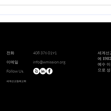
일)
​전화
408 376 0191
세계선
에 19
이메일
info@wmission.org
예수 이
으로 
Follow Us.
세계선교침례교회