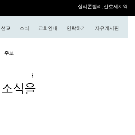
​실리콘밸리, 산호세지역
선교
소식
교회안내
연락하기
자유게시판
주보
 소식을