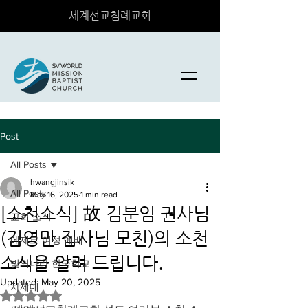
세계선교침례교회
Post
All Posts
hwangjinsik
All Posts
May 16, 2025
1 min read
[소천소식] 故 김분임 권사님
교회 소식
(김영만 집사님 모친)의 소천
에제르 여성 예배
소식을 알려 드립니다.
빛의나라 한국학교
Updated:
May 20, 2025
차세대
Rated NaN out of 5 stars.