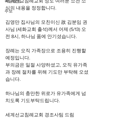
세계선교침례교회 성도 여러분 소천 소
목양컬럼
식의 내용을 정정합니다.
주보
김영만 집사님의 모친이신 故 김분임 권
사님 (세화교회 출석)께서 어제 (5/13) 오
전 8시, 하나님 품에 안기셨습니다.
장례는 오직 가족장으로 조용히 진행할 
예정입니다.
부의금은 일절 사양하셨고, 오직 유가족
과 장례 절차를 위해 기도만 부탁해 오셨
습니다.
하나님의 충만한 위로가 유가족에게 넘
치도록 기도부탁드립니다.
세계선교침례교회 경조사팀 드림