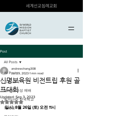
세계선교침례교회
Post
All Posts
andrewchang308
All Posts
Jul 29, 2023
1 min read
신명보육원 비전트립 후원 골
교회 소식
프대회
에제르 여성 예배
Updated:
Sep 3, 2023
빛의나라 한국학교
Rated NaN out of 5 stars.
일시: 8월 26일 (토) 오전 11시
차세대