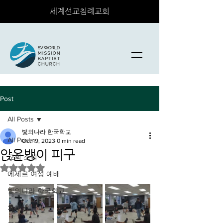
세계선교침례교회
Post
All Posts
빛의나라 한국학교
All Posts
Oct 19, 2023
0 min read
앉은뱅이 피구
교회 소식
Rated NaN out of 5 stars.
에제르 여성 예배
빛의나라 한국학교
차세대