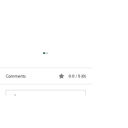
Comments
0.0 / 5 (0)
빛의나라 2026 -27 3살
2025-26 봄 학
Comment and rate...
1/2 유아반을 오픈합니다.
규 등록 오픈