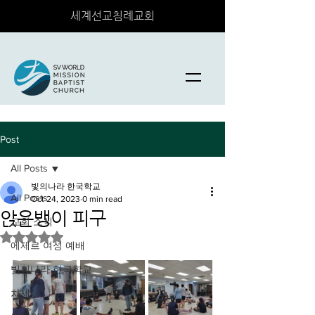
세계선교침례교회
Post
All Posts
빛의나라 한국학교
All Posts
Oct 24, 2023
0 min read
앉은뱅이 피구
교회 소식
Rated NaN out of 5 stars.
에제르 여성 예배
빛의나라 한국학교
차세대