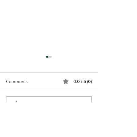
Comments
0.0 / 5 (0)
빛의나라 2026 -27 3살
2025-26 봄 학
Comment and rate...
1/2 유아반을 오픈합니다.
규 등록 오픈