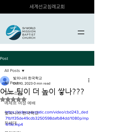
세계선교침례교회
Post
All Posts
빛의나라 한국학교
All Posts
Oct 10, 2023
0 min read
어느 팀이 더 높이 쌓나???
교회 소식
Rated NaN out of 5 stars.
에제르 여성 예배
https://video.wixstatic.com/video/cbd243_ded
빛의나라 한국학교
71b1135de49cdb3250598dafb84dd/1080p/mp
차세대
4/file.mp4