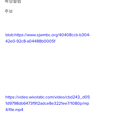
목양컬럼
주보
blob:https://www.sjwmbc.org/40408ccb-b304-
42e0-92c8-a04488b0005f
https://video.wixstatic.com/video/cbd243_d05
1d9798db6473f912adce8e3221ee7/1080p/mp
4/file.mp4