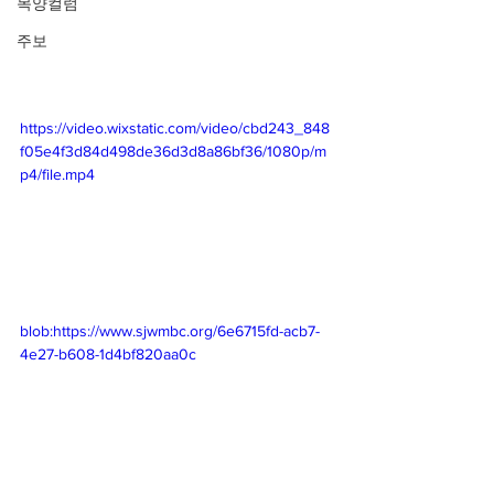
목양컬럼
주보
https://video.wixstatic.com/video/cbd243_848
f05e4f3d84d498de36d3d8a86bf36/1080p/m
p4/file.mp4
blob:https://www.sjwmbc.org/6e6715fd-acb7-
4e27-b608-1d4bf820aa0c