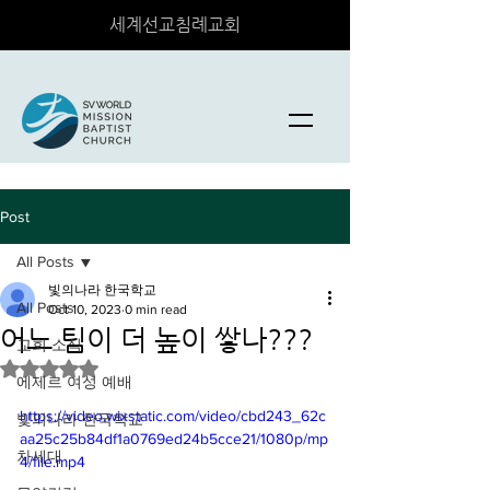
세계선교침례교회
Post
All Posts
빛의나라 한국학교
All Posts
Oct 10, 2023
0 min read
어느 팀이 더 높이 쌓나???
교회 소식
Rated NaN out of 5 stars.
에제르 여성 예배
https://video.wixstatic.com/video/cbd243_62c
빛의나라 한국학교
aa25c25b84df1a0769ed24b5cce21/1080p/mp
차세대
4/file.mp4