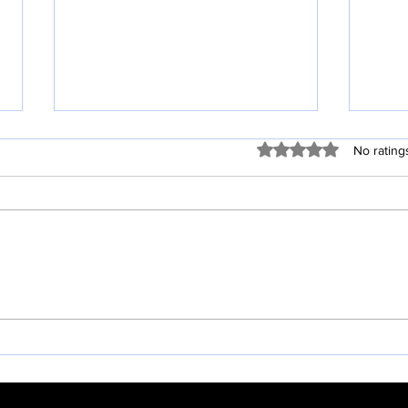
Rated 0 out of 5 stars
No rating
20
창립 44주년 기념 주일 (8월 2
일)