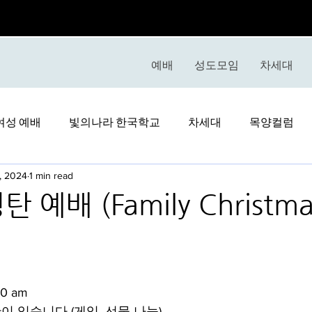
예배
성도모임
차세대
여성 예배
빛의나라 한국학교
차세대
목양컬럼
, 2024
1 min read
 예배 (Family Christma
)
stars.
00 am
이 있습니다 (게임, 선물 나눔).