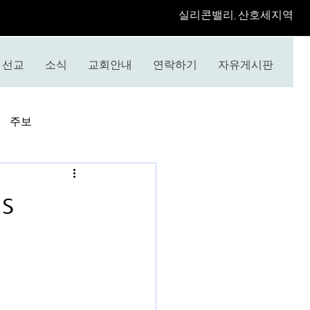
​실리콘밸리, 산호세지역
선교
소식
교회안내
연락하기
자유게시판
주보
s