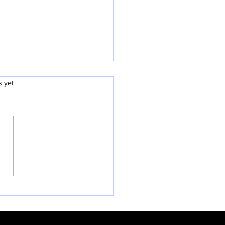
.
s yet
26 과테말라 단기선교