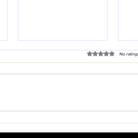
Rated 0 out of 5 stars
No rating
20
창립 44주년 기념 주일 (8월 2
일)