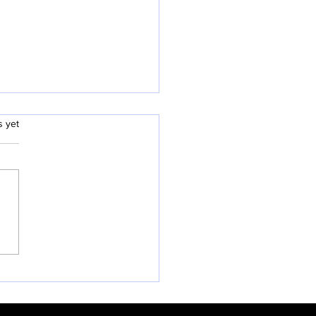
.
s yet
26 과테말라 단기선교