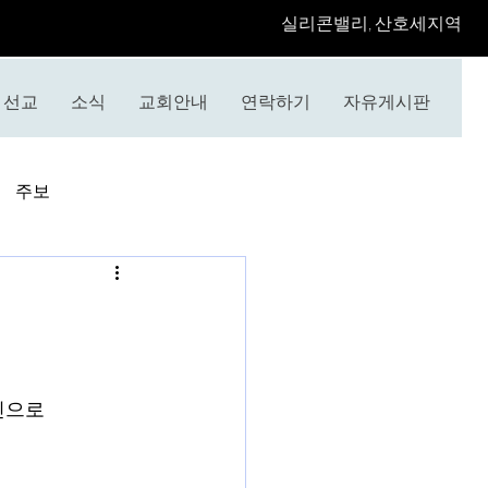
​실리콘밸리, 산호세지역
선교
소식
교회안내
연락하기
자유게시판
주보
인으로 