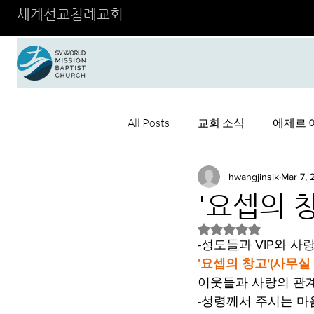
세계선교침례교회
All Posts
교회 소식
에제르 
hwangjinsik
Mar 7,
'요셉의 
Rated NaN out of 5 
-성도들과 VIP와 
‘요셉의 창고'(사무실 
이웃들과 사랑의 관
-성령께서 주시는 마