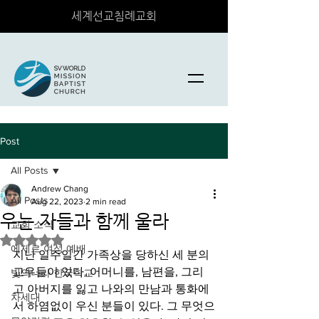
세계선교침례교회
Post
All Posts
Andrew Chang
All Posts
Aug 22, 2023
2 min read
우는 자들과 함께 울라
교회 소식
Rated NaN out of 5 stars.
에제르 여성 예배
지난 일주일간 가족상을 당하신 세 분의 
교우들이 있다. 어머니를, 남편을, 그리
빛의나라 한국학교
고 아버지를 잃고 나와의 만남과 통화에
차세대
서 하염없이 우신 분들이 있다. 그 무엇으