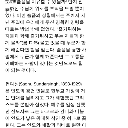
목양컬럼
로 그 슬픔을 치유할 수 있을까! 단지 전
능하신 주님께 위로를 부탁을 드릴 뿐이
주보
었다. 이런 슬픔의 상황에서는 주께서 지
난 주일에 우리에게 주신 명확한 명령을 
따르는 방법 밖에 없었다. “즐거워하는 
자들과 함께 즐거워하고 우는 자들과 함
께 울라”(롬 12:15) 울고 있을 때 누군가 함
께 해준다면 힘을 얻는다. 슬픔을 당한 사
람에게 누군가 함께 해준다면 그 고통을 
이해하는 사람이 있다는 것만으로도 힘
이 되는 것이다. 
썬다싱(Sadhu Sundarsingh, 1893-1929)
은 인도의 경건 인물로 힌두교 가정의 거
센 반대를 물리치고 그가 체험했던 그리
스도를 본받아 살았다. 예수를 일생 전했
던 전도자로 그는 타고르와 간디와 더불
어 인도가 낳은 위대한 삼인 중 하나로 꼽
힌다. 그는 인도와 네팔과 티베트 뿐만 아