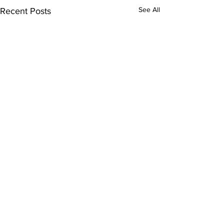
See All
Recent Posts
실리콘밸리 역사와 성도의
실리콘밸리 역사
사명 3
사명 2
지난 수요일 성도들에게 위의
지난주에 이어 제4
Comments
0.0 / 5 (0)
제목과 관련된 나의 미주한국
명과 그 근원지로서