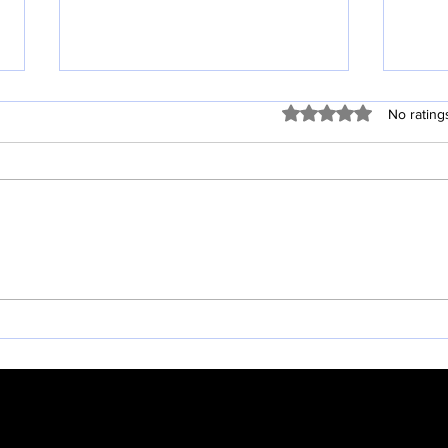
Rated 0 out of 5 stars
No rating
빛의나라 2026 -27 3살1/2 유
202
아반을 오픈합니다.
등록