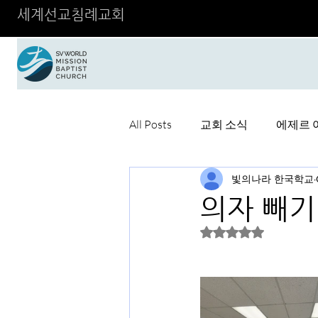
세계선교침례교회
All Posts
교회 소식
에제르 
빛의나라 한국학교
의자 빼기.
Rated NaN out of 5 