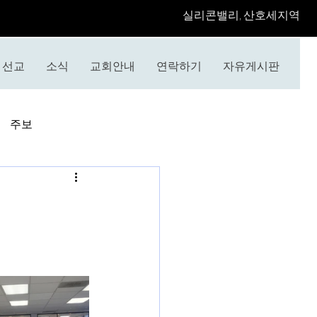
​실리콘밸리, 산호세지역
선교
소식
교회안내
연락하기
자유게시판
주보