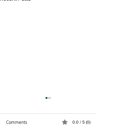
2026년 8월 2일
2026년 7월 26
📋 오늘의 예배 (Worship
주보 제44호 30 
Today) 제44권 31호 | 2026년 8
제목 “부활은 현실입
Comments
0.0 / 5 (0)
월 2일 [말씀] "참 좋은 우리 교
린도전서 15:1~4) 