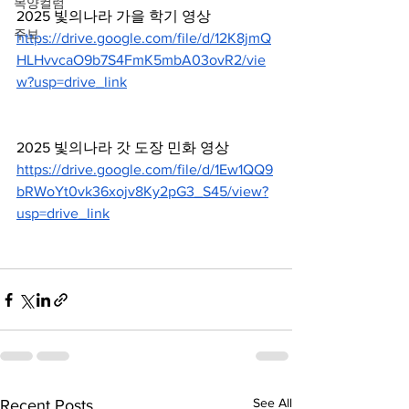
목양컬럼
2025 빛의나라 가을 학기 영상
주보
https://drive.google.com/file/d/12K8jmQ
HLHvvcaO9b7S4FmK5mbA03ovR2/vie
w?usp=drive_link
2025 빛의나라 갓 도장 민화 영상
https://drive.google.com/file/d/1Ew1QQ9
bRWoYt0vk36xojv8Ky2pG3_S45/view?
usp=drive_link
See All
Recent Posts