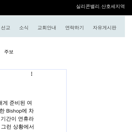
​실리콘밸리, 산호세지역
선교
소식
교회안내
연락하기
자유게시판
주보
내게 준비된 여
Bishop에 차
그 기간이 연휴라
 그런 상황에서 