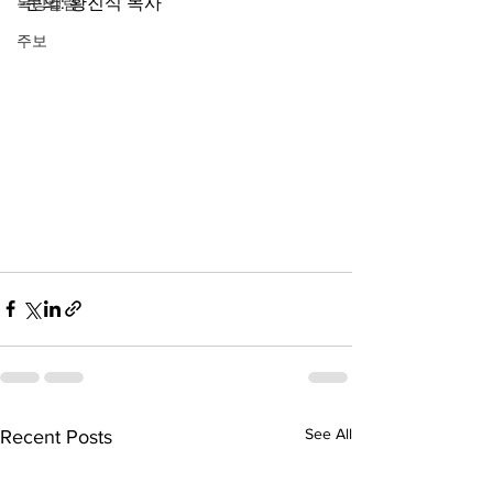
-문의: 황진식 목사
목양컬럼
주보
See All
Recent Posts