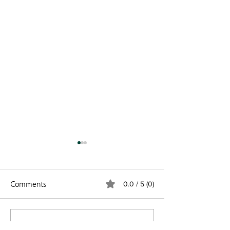
2026년 8월 2일
📋 오늘의 예배 (Wor
Today) 제44권 31호
Comments
0.0 / 5 (0)
월 2일 [말씀] "참 
회" 성경 본문: 골로새
가을맞이 교회대청소
29 설교자: 고상환
Commenting on this post isn't