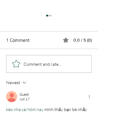
1 Comment
0.0 / 5 (0)
2026 과테말라
창립 44주년 기념 주일 (8
Comment and rate...
월 2일)
Newest
Guest
Jun 17
kèo nhà cái hôm nay
 mình thấy bạn bè nhắc 
hoài nên cũng ghé thử cho biết. Vào trang cái 
là mình nhìn ngay cái bảng kèo bóng đá trực 
tuyến, kiểu chia cột rõ ràng nên đỡ phải căng 
mắt tìm. Mình chỉ lướt nhanh thôi mà vẫn 