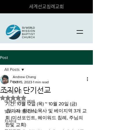
세계선교침례교회
Post
All Posts
Andrew Chang
All Posts
Oct 15, 2023
1 min read
조지아 단기선교
교회 소식
Rated NaN out of 5 stars.
에제르 여성 예배
기간: 10월 12일 (목) ~ 10월 20일 (금)
 참가자: 황진식 목사 및 베이지역 3개 교
빛의나라 한국학교
회 (미션포인트, 헤이워드 침례, 주님의 
차세대
한빛 교회)