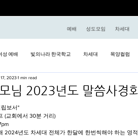
예배
성도모임
차세대
여성 예배
빛의나라 한국학교
차세대
목양컬럼
17, 2023
1 min read
모님 2023년도 말씀사경
stars.
빌립보서"
 (교회에서 30분 거리) 
7pm
해 2024년도 차세대 전체가 한달에 한번씩해야 하는 영적