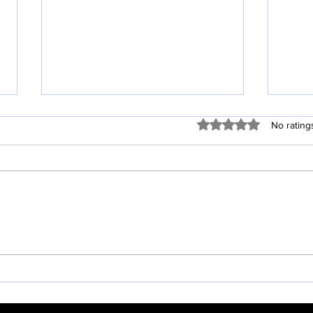
Rated 0 out of 5 stars
No rating
20
창립 44주년 기념 주일 (8월 2
일)