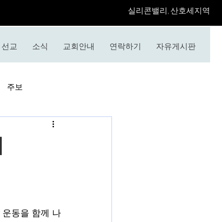
​실리콘밸리, 산호세지역
선교
소식
교회안내
연락하기
자유게시판
주보
회
 운동을 함께 나