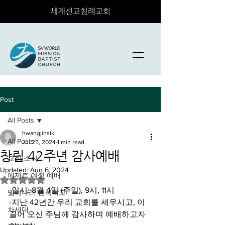
세계선교침례교회
Post
All Posts
hwangjinsik
All Posts
Jul 25, 2024
1 min read
창립 42주년 감사예배
교회 소식
Updated:
Aug 6, 2024
에제르 여성 예배
Rated NaN out of 5 stars.
-일시: 8월 4일 (주일), 9시, 11시
빛의나라 한국학교
-지난 42년간 우리 교회를 세우시고, 이
차세대
끌어 오신 주님께 감사하며 예배하고자 