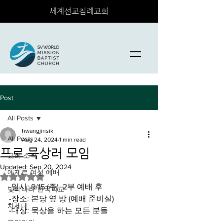
세계선교침례교회
Post
All Posts
hwangjinsik
All Posts
Aug 24, 2024
1 min read
프로 묵상러 모임
교회 소식
Updated:
Sep 20, 2024
에제르 여성 예배
Rated NaN out of 5 stars.
-일시: 9/15 (주), 2부 예배 후
빛의나라 한국학교
-장소: 본당 옆 방 (예배 준비실)
차세대
-대상: 묵상을 하는 모든 분들