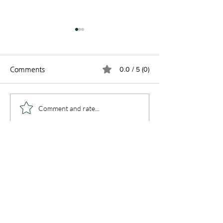
Comments
0.0 / 5 (0)
2026 과테말라
창립 44주년 기념 주일 (8
Comment and rate...
월 2일)
​전화
408 376 0191