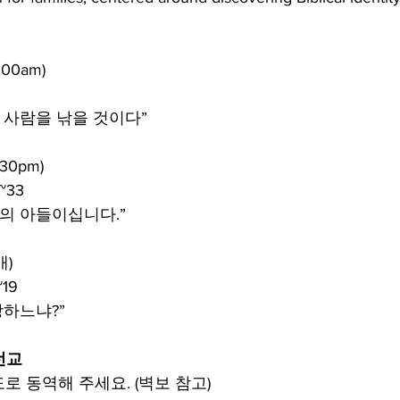
:00am)
 사람을 낚을 것이다”
:30pm)
~33
님의 아들이십니다.”
배)
19
랑하느냐?”
선교
 *기도로 동역해 주세요. (벽보 참고)