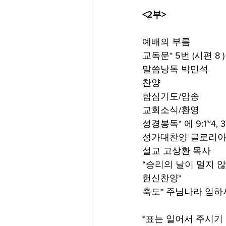
<2부>
예배의 부름
교독문*
5번 (시편 8 )
말씀낭독 박민석
찬양
합심기도/암송
교회소식/환영
성경봉독* 에 9:1~4, 31
성가대찬양 글로리아
설교
고상환 목사
“승리의 날이 멀지 
헌신찬양*
축도* 주님나라 임하
*표는 일어서 주시기