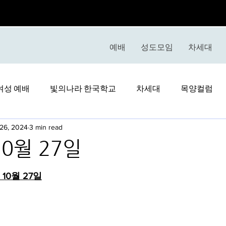
예배
성도모임
차세대
여성 예배
빛의나라 한국학교
차세대
목양컬럼
 26, 2024
3 min read
10월 27일
stars.
 10월 27일