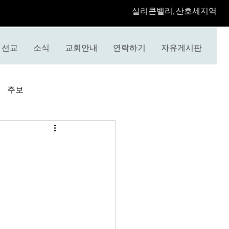
​실리콘밸리, 산호세지역
선교
소식
교회안내
연락하기
자유게시판
주보