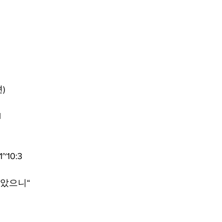
)
1
1~10:3
않았으니“