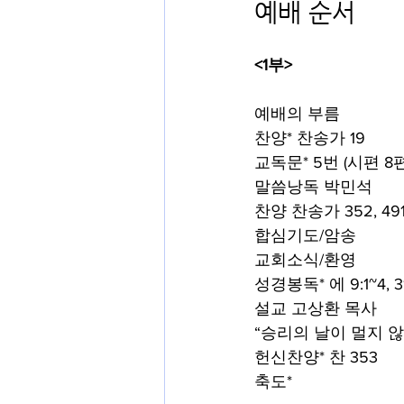
예배 순서
<1부>
예배의 부름
찬양* 찬송가 19
교독문* 5번 (시편 8편
말씀낭독 박민석
찬양 찬송가 352, 49
합심기도/암송
교회소식/환영
성경봉독*
에 9:1~4, 3
설교 고상환 목사
“승리의 날이 멀지 
헌신찬양*
찬 353
축도*