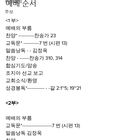
목양컬럼
예배 순서
주보
<1 부>
예배의 부름
찬양* ----------찬송가 23
교독문* ----------7 번 (시편 13)
말씀낭독 - - 김정옥
찬양 - ------찬송가 310, 314
합심기도/암송
조지아 선교 보고
교회소식/환영
성경봉독*----------- - -갈 2:1~5; 19~21
<2부>
예배의 부름
교독문*-------------------7 번 (시편 13)
말씀낭독 김정옥