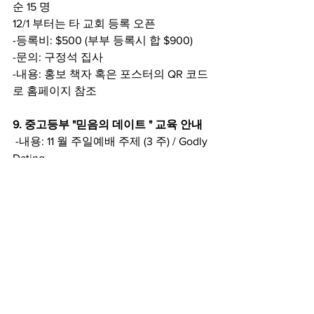
순 15 명
12/1 부터는 타 교회 등록 오픈
-등록비: $500 (부부 등록시 합 $900)
-문의: 구정석 집사
-내용: 홍보 책자 혹은 포스터의 QR 코드
로 홈페이지 참조
9. 중고등부 "믿음의 데이트 " 교육 안내
 -내용: 11 월 주일예배 주제 (3 주) / Godly 
Dating
 *11 월 첫째 주 : 데이트의 성경적 목적
 *11 월 둘째 주 : 이성 관계에서의 성경적 
메너
 *11 월 셋째 주 : 데이트의 시작의 때
 -가족행사: 부모와 데이트 하기 (11 월)
10. 조지아선교를 위한 "꿀" 판매
 -지역 꿀 (Alum Rock 100% Pure Local 
Honey)을 성도의 가정이 기증에 주심 . 