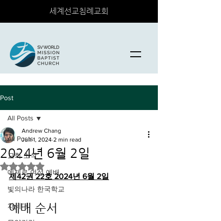
세계선교침례교회
Post
All Posts
Andrew Chang
All Posts
Jun 1, 2024
2 min read
2024년 6월 2일
교회 소식
Rated NaN out of 5 stars.
에제르 여성 예배
제42권 22호 2024년 6월 2일
빛의나라 한국학교
예배 순서
차세대