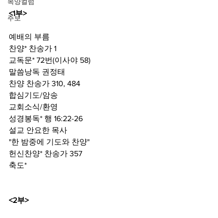
목양컬럼
<1부>
주보
예배의 부름
찬양* 찬송가 1
교독문* 72번(이사야 58)
말씀낭독 권정태
찬양 찬송가 310, 484
합심기도/암송
교회소식/환영
성경봉독* 행 16:22-26
설교 안요한 목사
"한 밤중에 기도와 찬양"
헌신찬양* 찬송가 357
축도*
<2부>