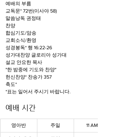
예배의 부름
교독문* 72번(이사야 58)
말씀낭독 권정태
찬양
합심기도/암송
교회소식/환영
성경봉독* 행 16:22-26
성가대찬양 글로리아 성가대
설교 안요한 목사
"한 밤중에 기도와 찬양"
헌신찬양* 찬송가 357
축도*
*표는 일어서 주시기 바랍니다.
예배 시간 
영아반
주일
11 AM