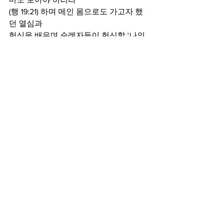
(행 19:21) 하며 메인 몸으로도 가고자 했
던 열심과
헌신을 배우며 순례자들이 헌신할 ‘나의 
로마는
어디인가와 그 순종의 방법은 무엇인
지’를 묵상합니다.
3) 순례와 탐방지: 몰타, 이탈리아, 바디
칸, 모나코, 프랑스
4) 교육일정: 2024년 가을과 2025년 봄, 
사도행전과 교회역사
5) 신청기간: 6/1-6/30
*자세한 일정과 성지순례 비용 등은 복
도 광고란 참조
*문의 및 신청: 고상환 담임목사
주보