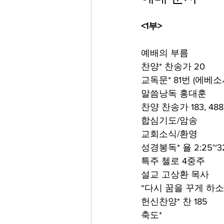
<1부>
예배의 부름
찬양* 찬송가 20
교독문* 81번 (에베소서
말씀낭독 홍대훈
찬양 찬송가 183, 488
합심기도/암송
교회소식/환영
성경봉독*
욜 2:25~3
특주 첼로 4중주
설교 고상환 목사
“다시 꿈을 꾸게 하소
헌신찬양*
찬 185
축도*