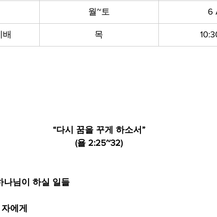
월~토
6
예배
목
10:
“다시 꿈을 꾸게 하소서”
(욜 2:25~32)
하나님이 하실 일들
는 자에게