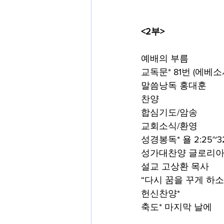
<2부>
예배의 부름
교독문*
81번 (에베소서
말씀낭독
홍대훈
찬양
합심기도/암송
교회소식/환영
성경봉독*
욜 2:25~3
성가대찬양 글로리아
설교
고상환 목사
“다시 꿈을 꾸게 하소
헌신찬양*
축도* 마지막 날에