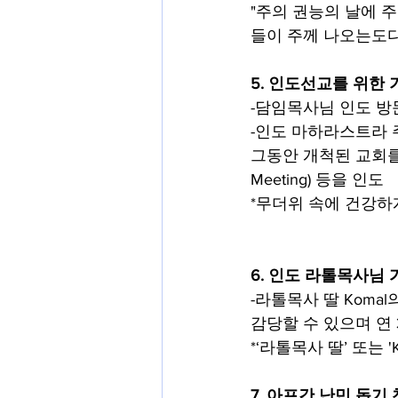
"주의 권능의 날에 
들이 주께 나오는도다" (
5. 인도선교를 위한
-담임목사님 인도 방문: 8
-인도 마하라스트라 
그동안 개척된 교회를 찾아
Meeting) 등을 인도
*무더위 속에 건강하
6. 인도 라톨목사님 
-라톨목사 딸 Koma
감당할 수 있으며 연
*‘라톨목사 딸’ 또는 
7. 아프간 난민 돕기