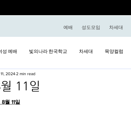
예배
성도모임
차세대
여성 예배
빛의나라 한국학교
차세대
목양컬럼
11, 2024
2 min read
8월 11일
stars.
 8월 11일