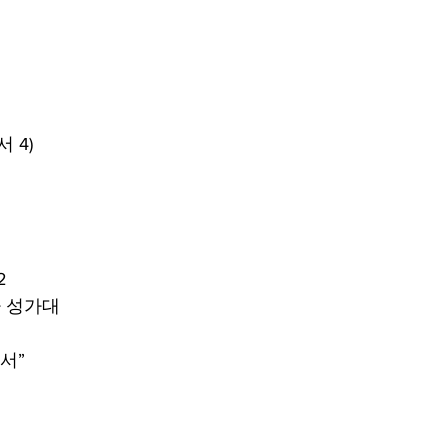
 4)
2
 성가대
서”