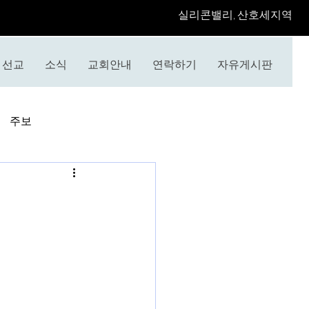
​실리콘밸리, 산호세지역
선교
소식
교회안내
연락하기
자유게시판
주보