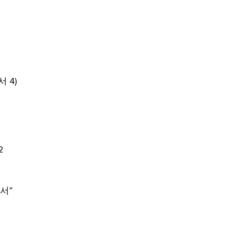
 4)
2
서”