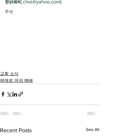
목양컬럼
(
jiyoon_choi@yahoo.com
)
주보
교회 소식
에제르 여성 예배
See All
Recent Posts