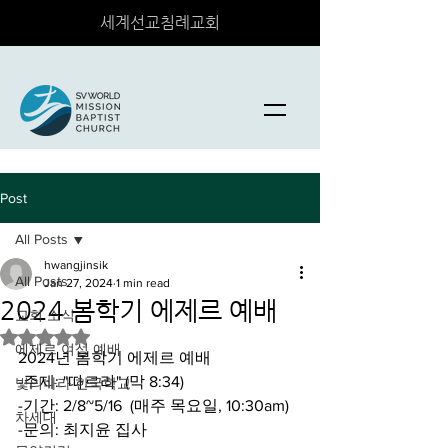
세계선교침례교회
Post
All Posts
hwangjinsik
All Posts
Jan 27, 2024
1 min read
2024 봄학기 에제르 예배
교회 소식
Rated NaN out of 5 stars.
에제르 여성 예배
2024년 봄학기 에제르 예배 
-주제: "따르라" (막 8:34)
빛의나라 한국학교
-기간: 2/8~5/16  (매주 목요일, 10:30am)
차세대
-문의: 최지윤 집사 