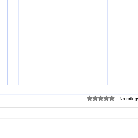
Rated 0 out of 5 stars
No rating