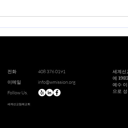
빛의나라 2026 -27 3살1/2 유
202
아반을 오픈합니다.
등록
​전화
408 376 0191
세계선
에 19
이메일
info@wmission.org
예수 이
으로 
Follow Us.
세계선교침례교회