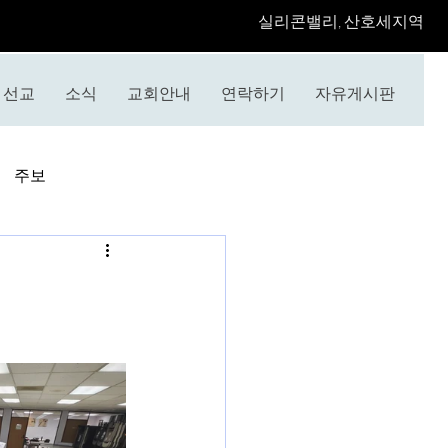
​실리콘밸리, 산호세지역
선교
소식
교회안내
연락하기
자유게시판
주보