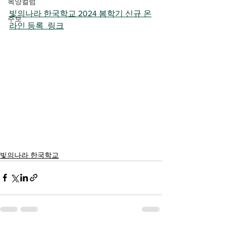
목양컬럼
빛의나라 한국학교 2024 봄학기 신규 온
주보
라인 등록  링크
빛의나라 한국학교