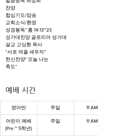
말씀낭독 최정희
찬양
합심기도/암송
교회소식/환영
성경봉독* 롬 14:13~23
성가대찬양 글로리아 성가대
설교
고상환 목사
“서로 덕을 세우자”
헌신찬양* 오늘 나는
축도*
예배 시간 
영아반
주일
11 AM
어린이 예배
주일
11 AM
(Pre ~ 5학년)