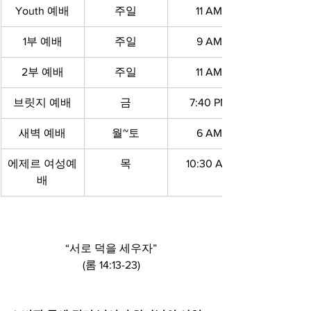
Youth 예배
주일
11 AM
1부 예배
주일
9 AM
2부 예배
주일
11 AM
브릿지 예배
금
7:40 PM
새벽 예배
월~토
6 AM
에제르 여성예
목
10:30 AM
배
“서로 덕을 세우자”
(롬 14:13-23)