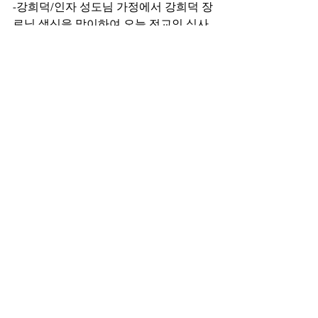
-강희덕/인자 성도님 가정에서 강희덕 장
로님 생신을 맞이하여 오늘 전교인 식사
를 대접합니다.
암송말씀 (빌4:9)
”너희는 내게 배우고 받고 듣고 본 바를 
행하라
그리하면 평강의 하나님이 너희와 함께 
계시리라“