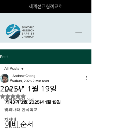
세계선교침례교회
Post
All Posts
Andrew Chang
All Posts
Jan 19, 2025
2 min read
2025년 1월 19일
교회 소식
Rated NaN out of 5 stars.
에제르 여성 예배
제43권 3호 2025년 1월 19일
빛의나라 한국학교
차세대
예배 순서