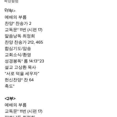
목양컬럼
주보
<1 부>
예배의 부름
찬양* 찬송가 2
교독문* 11번 (시편 17)
말씀낭독 최정희
찬양 찬송가 212, 465
합심기도/암송
교회소식/환영
성경봉독*
롬 14:13~23
설교 고상환 목사
“서로 덕을 세우자”
헌신찬양*
찬 64
축도*
<2부>
예배의 부름
교독문*
11번 (시편 17)