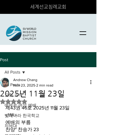
세계선교침례교회
Post
All Posts
Andrew Chang
All Posts
Nov 23, 2025
2 min read
2025년 11월 23일
교회 소식
Rated NaN out of 5 stars.
에제르 여성 예배
제43권 46호 2025년 11월 23일
<1부>
빛의나라 한국학교
예배의 부름
차세대
찬양* 찬송가 23