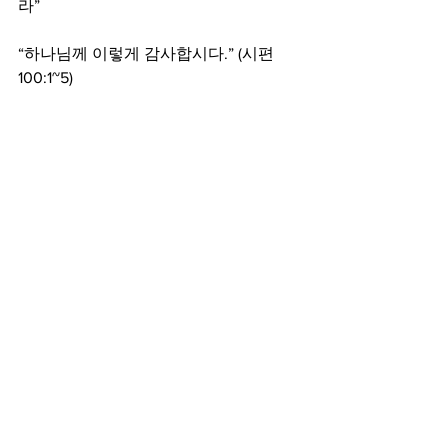
라”
“하나님께 이렇게 감사합시다.” (시편 
100:1~5)
1. 감사함으로 찬송하며 하나님의 이름
을 높여 드립시다. 
2. 하나님의 영원하심과 대대에 이를 성
실하심을 믿고 나갑시다. 
3. 삶의 현장이 하나님의 궁궐이 되도록 
그의 백성으로 삽시다.
주보
See All
Recent Posts