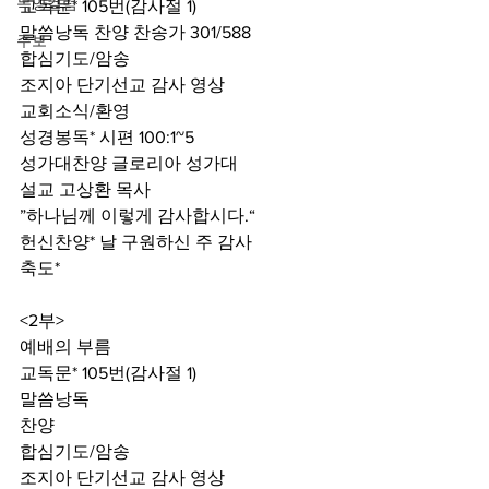
목양컬럼
교독문* 105번(감사절 1)
말씀낭독 찬양 찬송가 301/588
주보
합심기도/암송
조지아 단기선교 감사 영상
교회소식/환영
성경봉독* 시편 100:1~5
성가대찬양 글로리아 성가대
설교 고상환 목사
”하나님께 이렇게 감사합시다.“
헌신찬양* 날 구원하신 주 감사
축도*
<2부>
예배의 부름
교독문* 105번(감사절 1)
말씀낭독
찬양
합심기도/암송
조지아 단기선교 감사 영상