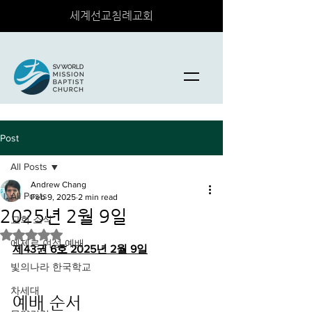
세계선교침례교회
Post
All Posts
Andrew Chang
All Posts
Feb 9, 2025
2 min read
2025년 2월 9일
교회 소식
Rated NaN out of 5 stars.
에제르 여성 예배
제43권 6호 2025년 2월 9일
빛의나라 한국학교
차세대
예배 순서