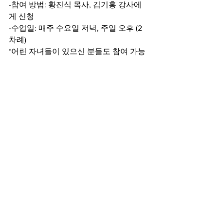
-참여 방법: 황진식 목사, 김기홍 강사에
게 신청
-수업일: 매주 수요일 저녁, 주일 오후 (2
차례)
*어린 자녀들이 있으신 분들도 참여 가능
합니다.
Babysitter 제공 계획 중
암송말씀 (빌 4:13)
”내게 능력 주시는 자 안에서
내가 모든 것을 할 수 있느니라“