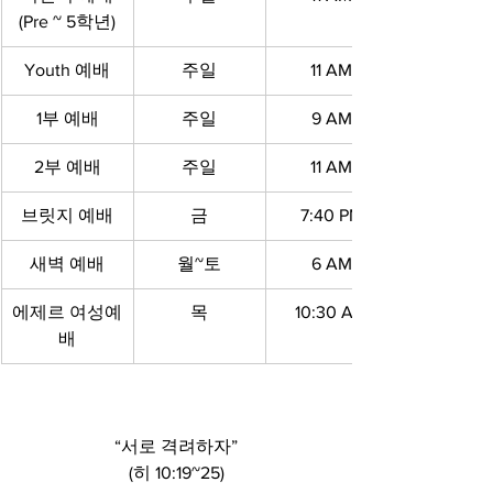
(Pre ~ 5학년)
Youth 예배
주일
11 AM
1부 예배
주일
9 AM
2부 예배
주일
11 AM
브릿지 예배
금
7:40 PM
새벽 예배
월~토
6 AM
에제르 여성예
목
10:30 AM
배
“서로 격려하자”
(히 10:19~25)