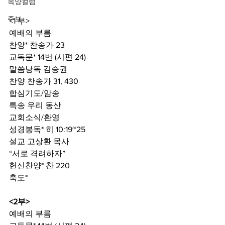
목양컬럼
주보
<1 부>
예배의 부름
찬양* 찬송가 23
교독문* 14번 (시편 24)
말씀낭독 김승권
찬양 찬송가 31, 430
합심기도/암송
특송 우리 동산
교회소식/환영
성경봉독* 히 10:19~25
설교 고상환 목사
“서로 격려하자”
헌신찬양* 찬 220
축도*
<2부>
예배의 부름