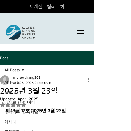
세계선교침례교회
Post
All Posts
andrewchang308
All Posts
Mar 28, 2025
2 min read
2025년 3월 23일
교회 소식
Updated:
Apr 1, 2025
에제르 여성 예배
Rated NaN out of 5 stars.
제43권 12호 2025년 3월 23일
빛의나라 한국학교
차세대