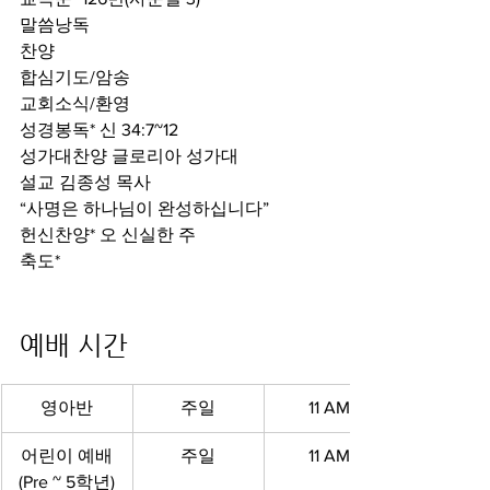
말씀낭독
찬양
합심기도/암송
교회소식/환영
성경봉독* 신 34:7~12
성가대찬양 글로리아 성가대
설교 김종성 목사
“사명은 하나님이 완성하십니다”
헌신찬양* 오 신실한 주
축도*
예배 시간 
영아반
주일
11 AM
어린이 예배
주일
11 AM
(Pre ~ 5학년)