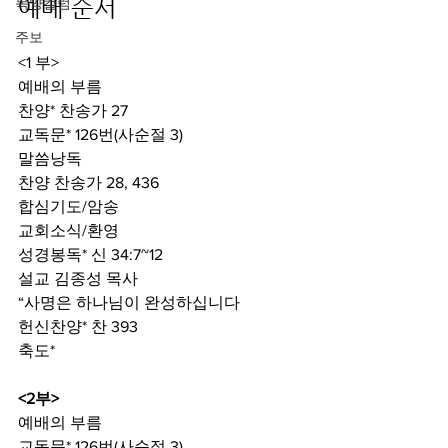
예배 순서
목양컬럼
주보
<1 부>
예배의 부름
찬양* 찬송가 27
교독문* 126번(사순절 3)
말씀낭독
찬양 찬송가 28, 436
합심기도/암송
교회소식/환영
성경봉독* 신 34:7~12
설교 김종성 목사
“사명은 하나님이 완성하십니다
헌신찬양* 찬 393
축도*
<2부>
예배의 부름
교독문* 126번(사순절 3)