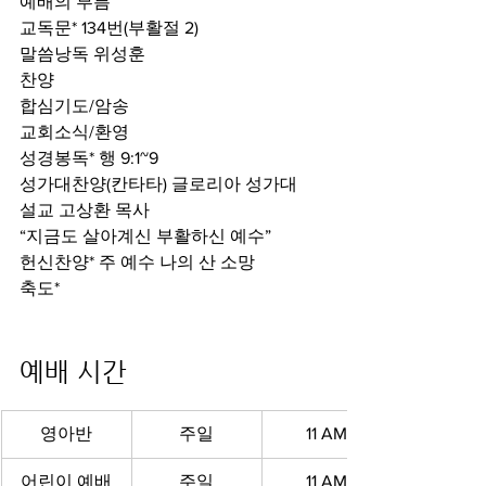
예배의 부름
교독문* 134번(부활절 2)
말씀낭독 위성훈
찬양
합심기도/암송
교회소식/환영
성경봉독* 행 9:1~9
성가대찬양(칸타타) 글로리아 성가대
설교 고상환 목사
“지금도 살아계신 부활하신 예수”
헌신찬양* 주 예수 나의 산 소망
축도*
예배 시간 
영아반
주일
11 AM
어린이 예배
주일
11 AM