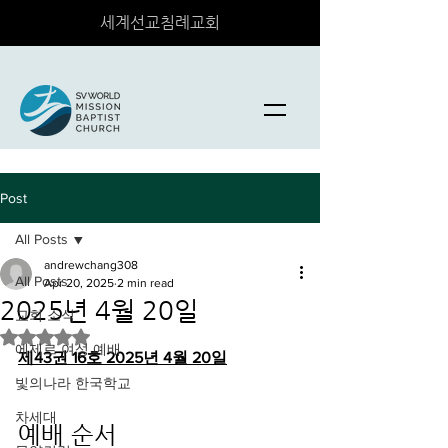
세계선교침례교회
Post
All Posts
andrewchang308
All Posts
Apr 20, 2025
2 min read
2025년 4월 20일
교회 소식
Rated NaN out of 5 stars.
에제르 여성 예배
제43권 16호 2025년 4월 20일
빛의나라 한국학교
차세대
예배 순서