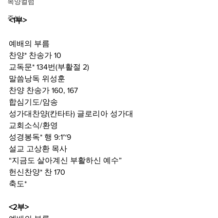
목양컬럼
주보
<1부>
예배의 부름
찬양* 찬송가 10
교독문* 134번(부활절 2)
말씀낭독 위성훈
찬양 찬송가 160, 167
합심기도/암송
성가대찬양(칸타타) 글로리아 성가대
교회소식/환영
성경봉독* 행 9:1~9
설교 고상환 목사
“지금도 살아계신 부활하신 예수”
헌신찬양* 찬 170
축도*
<2부>