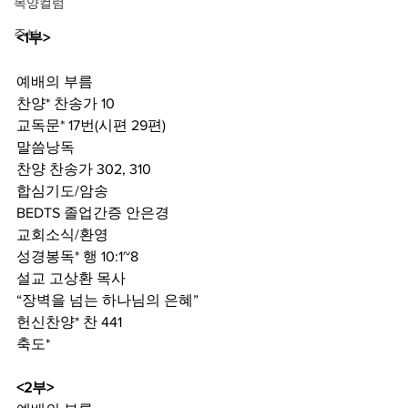
목양컬럼
주보
<1부>
예배의 부름
찬양* 찬송가 10
교독문* 17번(시편 29편)
말씀낭독 
찬양 찬송가 302, 310
합심기도/암송
BEDTS 졸업간증 안은경
교회소식/환영
성경봉독* 행 10:1~8
설교 고상환 목사
“장벽을 넘는 하나님의 은혜”
헌신찬양* 찬 441
축도*
<2부>