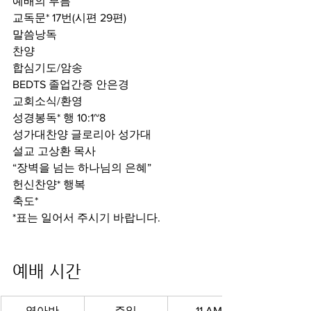
예배의 부름
교독문* 17번(시편 29편)
말씀낭독
찬양
합심기도/암송
BEDTS 졸업간증 안은경
교회소식/환영
성경봉독* 행 10:1~8
성가대찬양 글로리아 성가대
설교 고상환 목사
“장벽을 넘는 하나님의 은혜”
헌신찬양* 행복
축도*
*표는 일어서 주시기 바랍니다.
예배 시간 
영아반
주일
11 AM