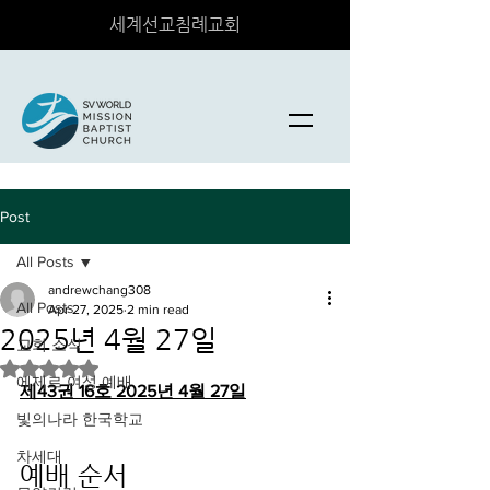
세계선교침례교회
Post
All Posts
andrewchang308
All Posts
Apr 27, 2025
2 min read
2025년 4월 27일
교회 소식
Rated NaN out of 5 stars.
에제르 여성 예배
제43권 16호 2025년 4월 27일
빛의나라 한국학교
차세대
예배 순서