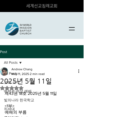
세계선교침례교회
Post
All Posts
Andrew Chang
All Posts
May 11, 2025
2 min read
2025년 5월 11일
교회 소식
Rated NaN out of 5 stars.
에제르 여성 예배
제43권 18호 2025년 5월 11일 
빛의나라 한국학교
<1부> 
차세대
예배의 부름 