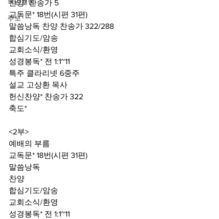
목양컬럼
찬양* 찬송가 5 
교독문* 18번(시편 31편) 
주보
말씀낭독 찬양 찬송가 322/288 
합심기도/암송 
교회소식/환영 
성경봉독* 전 1:1~11 
특주 클라리넷 6중주 
설교 고상환 목사 
헌신찬양* 찬송가 322 
축도* 
<2부> 
예배의 부름 
교독문* 18번(시편 31편) 
말씀낭독  
찬양 
합심기도/암송 
교회소식/환영 
성경봉독* 전 1:1~11 