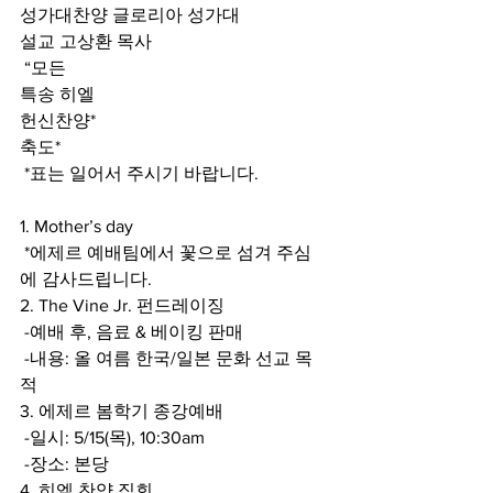
성가대찬양 글로리아 성가대 
설교 고상환 목사 
 “모든
특송 히엘 
헌신찬양*  
축도*  
 *표는 일어서 주시기 바랍니다.
1. Mother’s day  
 *에제르 예배팀에서 꽃으로 섬겨 주심
에 감사드립니다. 
2. The Vine Jr. 펀드레이징 
 -예배 후, 음료 & 베이킹 판매 
 -내용: 올 여름 한국/일본 문화 선교 목
적 
3. 에제르 봄학기 종강예배 
 -일시: 5/15(목), 10:30am 
 -장소: 본당 
4. 히엘 찬양 집회 