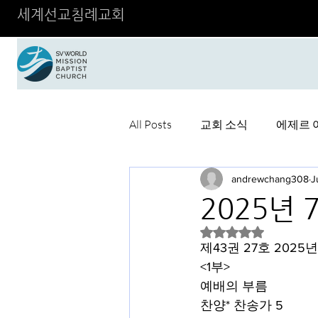
세계선교침례교회
All Posts
교회 소식
에제르 
andrewchang308
J
2025년 
Rated NaN out of 5 
제43권 27호 2025년
<1부>
예배의 부름
찬양* 찬송가 5