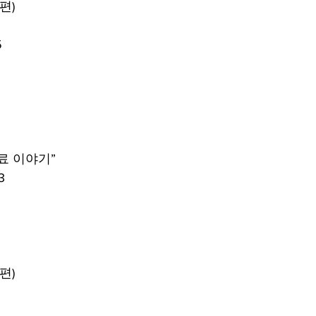
편)
5
료 이야기” 
3
편)