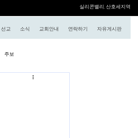
​실리콘밸리, 산호세지역
선교
소식
교회안내
연락하기
자유게시판
주보