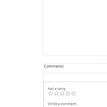
2026년 8월 2일
Comments
📋 오늘의 예배 (Worship Today)
제44권 31호 | 2026년 8월 2일 [말
씀] "참 좋은 우리 교회" 성경 본문:
Add a rating
골로새서 1:24-29 설교자: 고상환
목사 설교 요약: 그리스도와 함께
죽고 살게 하신 목적 그리스도께서
Write a comment...