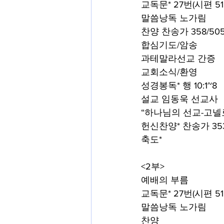
교독문* 27번(시편 51
말씀낭독 노가림
찬양 찬송가 358/50
합심기도/암송
과테말라선교 간증
교회소식/환영
성경봉독* 행 10:1~8
설교 임동욱 선교사
“하나님의 선교-고넬
헌신찬양* 찬송가 35
축도*
<2부>
예배의 부름
교독문* 27번(시편 51
말씀낭독 노가림
찬양