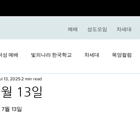
예배
성도모임
차세대
여성 예배
빛의나라 한국학교
차세대
목양컬럼
ul 13, 2025
2 min read
7월 13일
stars.
 7월 13일