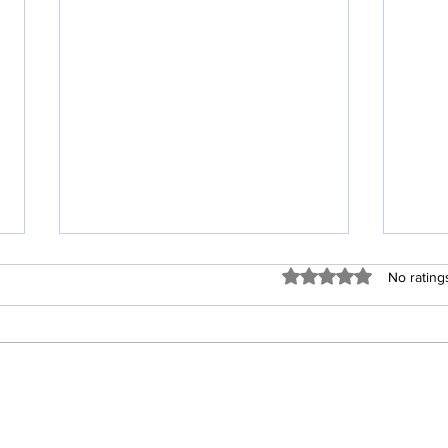
2026년 7월 26일
202
Rated 0 out of 5 stars
No rating
주보 제44호 30 오늘의 설교 제목
주보 
“부활은 현실입니다” (고린도전서
교 2
15:1~4) 주일 예배 순서 (2026. 7.
로 살아
26) 1부 예배 (오전 9시) 예배의 부
의 설
름 예배합니다 교독문* | 시편 66편
예수!”
(150번) 찬양 | 찬 461 합심기도 / 암
가지